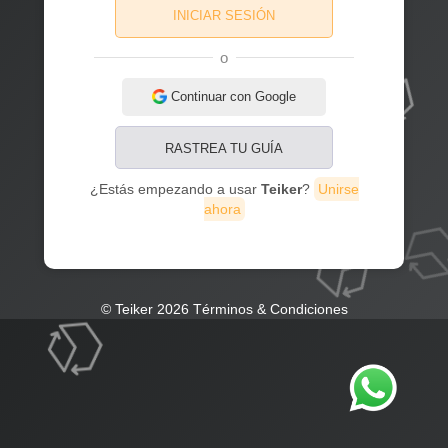
INICIAR SESIÓN
o
Continuar con Google
RASTREA TU GUÍA
¿Estás empezando a usar
Teiker
?
Unirse
ahora
© Teiker 2026
Términos & Condiciones